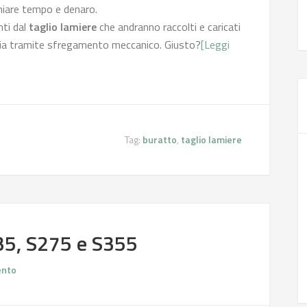
rmiare tempo e denaro.
nti dal
taglio lamiere
che andranno raccolti e caricati
lizia tramite sfregamento meccanico. Giusto?
[Leggi
Tag:
buratto
,
taglio lamiere
35, S275 e S355
nto