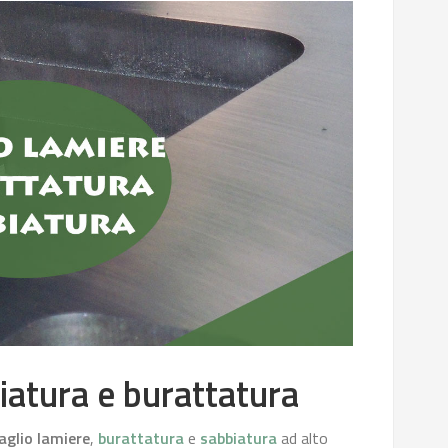
iatura e burattatura
aglio lamiere
,
burattatura
e
sabbiatura
ad alto