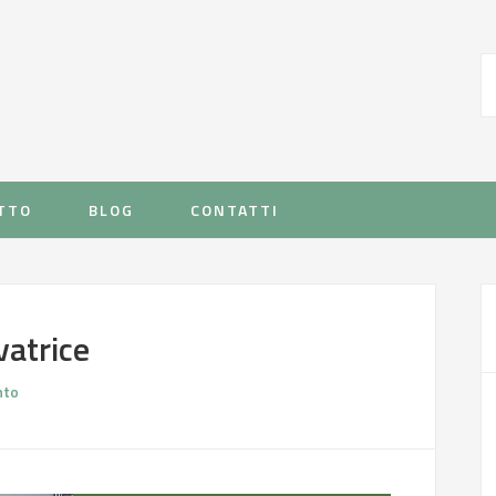
TTO
BLOG
CONTATTI
vatrice
nto