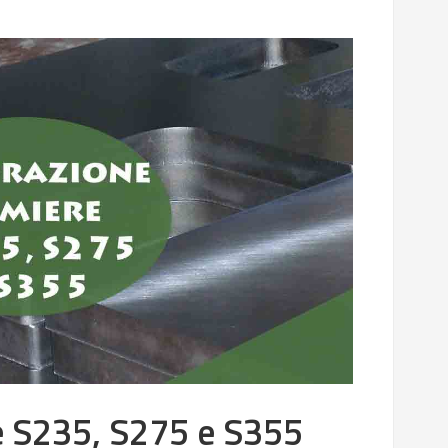
e S235, S275 e S355