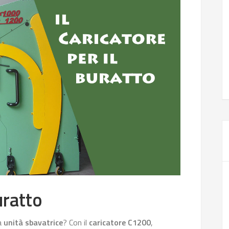
uratto
ia
unità sbavatrice
? Con il
caricatore C1200
,