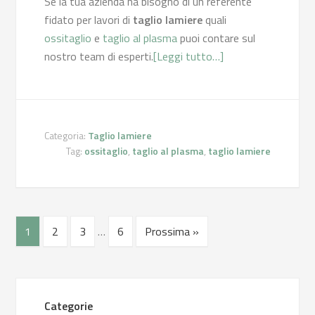
Se la tua azienda ha bisogno di un referente
fidato per lavori di
taglio lamiere
quali
ossitaglio
e
taglio al plasma
puoi contare sul
nostro team di esperti.
[Leggi tutto…]
Categoria:
Taglio lamiere
Tag:
ossitaglio
,
taglio al plasma
,
taglio lamiere
1
2
3
…
6
Prossima »
Categorie