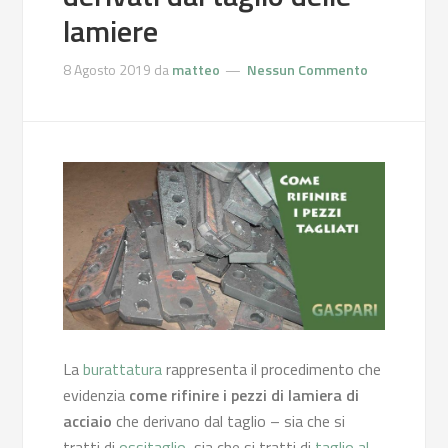
lamiere
8 Agosto 2019
da
matteo
Nessun Commento
La
burattatura
rappresenta il procedimento che
evidenzia
come rifinire i pezzi di lamiera di
acciaio
che derivano dal taglio – sia che si
tratti di
ossitaglio
, sia che si tratti di
taglio al