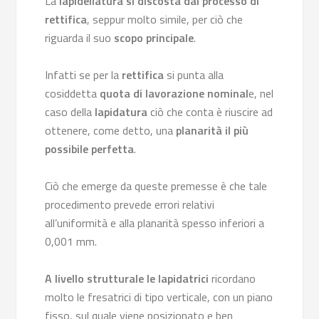
La
lapidellatura si discosta dal processo di
rettifica
, seppur molto simile, per ciò che
riguarda il suo
scopo principale
.
Infatti se per la
rettifica
si punta alla
cosiddetta
quota di lavorazione nominal
e, nel
caso della
lapidatura
ciò che conta è riuscire ad
ottenere, come detto, una
planarità il più
possibile perfetta
.
Ciò che emerge da queste premesse è che tale
procedimento prevede errori relativi
all’uniformità e alla planarità spesso inferiori a
0,001 mm.
A livello strutturale le lapidatrici
ricordano
molto le fresatrici di tipo verticale, con un piano
fisso, sul quale viene posizionato e ben