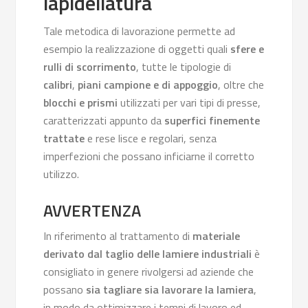
lapidellatura
Tale metodica di lavorazione permette ad
esempio la realizzazione di oggetti quali
sfere e
rulli di scorrimento
, tutte le tipologie di
calibri
,
piani campione e di appoggio
, oltre che
blocchi e prismi
utilizzati per vari tipi di presse,
caratterizzati appunto da
superfici finemente
trattate
e rese lisce e regolari, senza
imperfezioni che possano inficiarne il corretto
utilizzo.
AVVERTENZA
In riferimento al trattamento di
materiale
derivato dal taglio delle lamiere industriali
è
consigliato in genere rivolgersi ad aziende che
possano
sia tagliare sia lavorare la lamiera
,
in modo da ottimizzare i tempi di lavoro ed