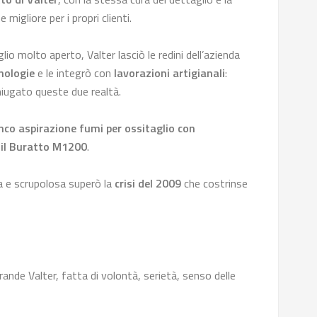
migliore per i propri clienti.
io molto aperto, Valter lasciò le redini dell’azienda
nologie
e le integrò con
lavorazioni artigianali
:
niugato queste due realtà.
nco aspirazione fumi per ossitaglio con
r il Buratto M1200
.
a e scrupolosa superò la
crisi del 2009
che costrinse
grande Valter, fatta di volontà, serietà, senso delle