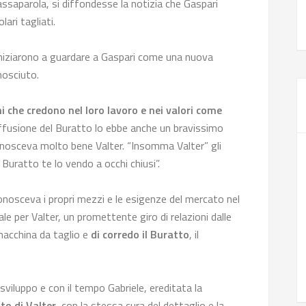
assaparola, si diffondesse la notizia che Gaspari
lari tagliati.
e iniziarono a guardare a Gaspari come una nuova
nosciuto.
i che credono nel loro lavoro e nei valori come
iffusione del Buratto lo ebbe anche un bravissimo
onosceva molto bene Valter. “Insomma Valter” gli
 Buratto te lo vendo a occhi chiusi”.
osceva i propri mezzi e le esigenze del mercato nel
le per Valter, un promettente giro di relazioni dalle
macchina da taglio e
di corredo il Buratto
, il
viluppo e con il tempo Gabriele, ereditata la
to di Valter
, con la stessa cura del dettaglio e la