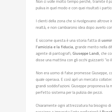
Non ci volle molto tempo perché, tramite il p
puliva in quel modo e con quei risultati i partico
I clienti della zona che si rivolgevano altrov
realtà, e non cambiarono idea dopo averlo co
E siccome questa è una storia fatta di
uomin
l’amicizia e la fiducia
, grande merito nella d
agente di pantografi,
Giuseppe Landi
, che c
disse una mattina con gli occhi guizzanti “io il
Non era uomo di false promesse Giuseppe, con
quale operava. E così aprì un mercato collatera
grandi soddisfazioni. Giuseppe proponeva la 
perfetto sistema per la pulizia dei pezzi.
Chiaramente ogni attrezzatura ha bisogno di s
passione e imparata l’arte perfezionò il
Burat